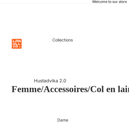
Welcome to our store
Collections
Hustadvika 2.0
Femme/Accessoires/Col en lai
Brise de mer 2.0
Basique
Eilif
Anti-Tex
Dame