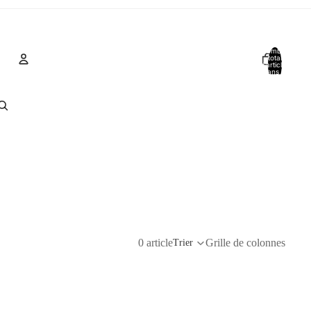
Nombre
total
d’articles
dans le
panier: 0
Compte
Autres options de connexion
Commandes
Profil
0 article
Grille de colonnes
Trier