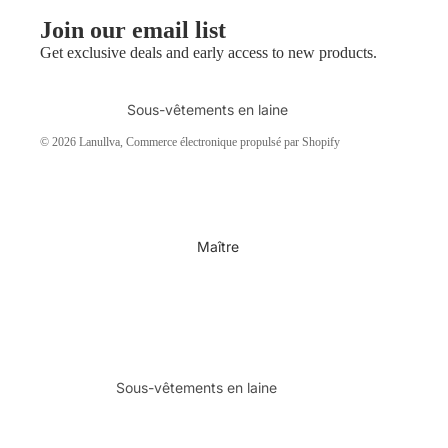
Classique
Join our email list
Classique pour les
Get exclusive deals and early access to new products.
femmes
Classique pour hommes
Sous-vêtements en laine
Pull en laine
© 2026
Lanullva
, Commerce électronique propulsé par Shopify
T-shirt en laine
Débardeur en laine
Boîtes à laine
Maître
Anti-Tex
Pulls en laine
Pantalon en laine
Sous-vêtements en laine
Vestes en laine
Pulls en laine
Gilet en laine