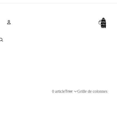
Nombre
total
d’articles
dans le
panier: 0
Compte
Autres options de connexion
Commandes
Profil
0 article
Grille de colonnes
Trier