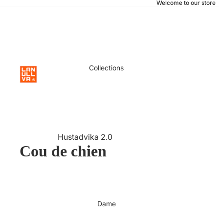
Welcome to our store
Collections
Hustadvika 2.0
Cou de chien
Brise de mer 2.0
Basique
Eilif
Anti-Tex
Dame