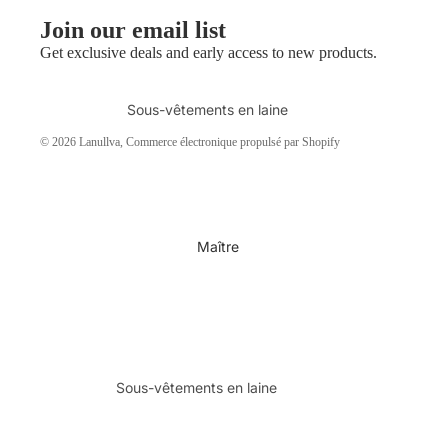
Classique
Join our email list
Classique pour les
Get exclusive deals and early access to new products.
femmes
Classique pour hommes
Sous-vêtements en laine
Pull en laine
© 2026
Lanullva
, Commerce électronique propulsé par Shopify
T-shirt en laine
Débardeur en laine
Boîtes à laine
Maître
Anti-Tex
Pulls en laine
Pantalon en laine
Sous-vêtements en laine
Vestes en laine
Pulls en laine
Gilet en laine